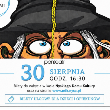
PRZYGODA Z POLSKIM
TAŃCEM LUDOWYM
WARSZTATY
CZWARTEK, 27-08-2026
NABÓR DO
AMATORSKIEGO RUCHU
ARTYSTYCZNEGO