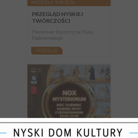
NIEDZIELA, 9-08-2026
PRZEGLĄD NYSKIEJ
TWÓRCZOŚCI
Plenerowe Koncerty na Placu
Paderewskiego
PRZEGLĄD
PIĄTEK, 21-08-2026, 20:00