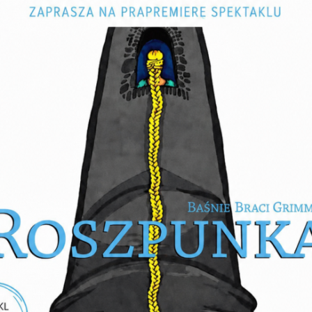
NOX MYSTERIORUM –
NOCNE ZWIEDZANIE NYSY
Odkryj sekrety miasta po zmroku!
SPACER
24-08-2026—26-08-2026
WAKACJE Z FOLKLOREM