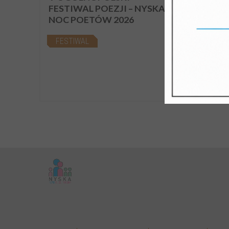
FESTIWAL POEZJI – NYSKA
PRZ
NOC POETÓW 2026
ŚLA
W 500.
FESTIWAL
Moha
SPA
Nyski 