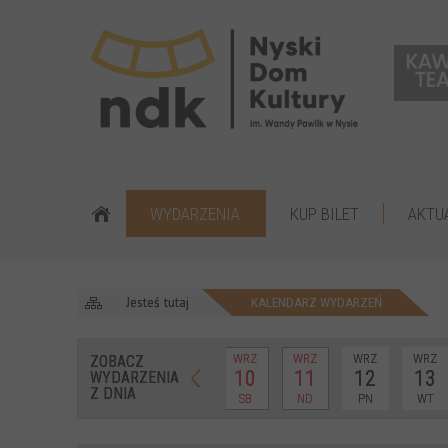
WYDARZENIA
KUP BILET
AKTU
Jesteś tutaj
KALENDARZ WYDARZEŃ
WRZ
WRZ
WRZ
WRZ
ZOBACZ
10
11
12
13
WYDARZENIA
Z DNIA
SB
ND
PN
WT