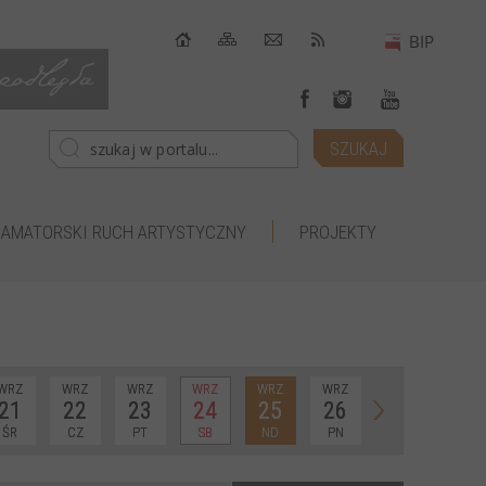
AMATORSKI RUCH ARTYSTYCZNY
PROJEKTY
WRZ
WRZ
WRZ
WRZ
WRZ
WRZ
21
22
23
24
25
26
ŚR
CZ
PT
SB
ND
PN