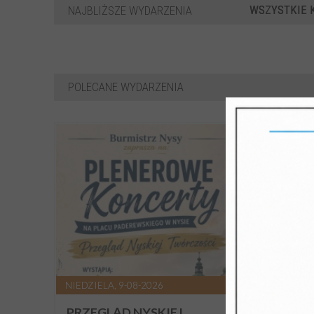
WSZYSTKIE 
NAJBLIŻSZE WYDARZENIA
POLECANE WYDARZENIA
NIEDZIELA, 9-08-2026
PIĄTEK,
PRZEGLĄD NYSKIEJ
NOX 