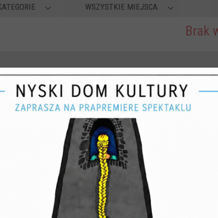
KATEGORIE
WSZYSTKIE MIEJSCA
Brak 
 21-08-2026, 20:00
24-08-2026—26-08-2026
MYSTERIORUM –
WAKACJE Z FOLKLO