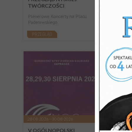
TWÓRCZOŚCI
NOCN
Plenerowe Koncerty na Placu
Odkryj
Paderewskiego
SPA
PRZEGLĄD
28-08-2026—30-08-2026
SOBOTA
V OGÓLNOPOLSKI
SPAC