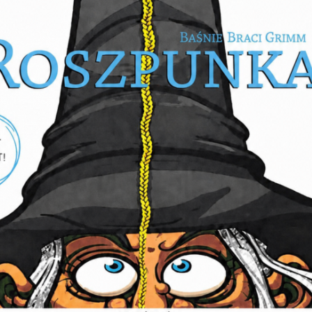
E ZWIEDZANIE NYSY
PRZYGODA Z POLSKI
TAŃCEM LUDOWYM
 sekrety miasta po zmroku!
WARSZTATY
CER
, 29-08-2026, 10:00
ER Z