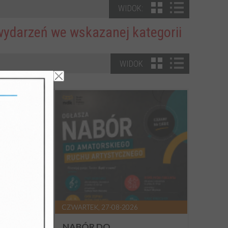
WIDOK:
wydarzeń we wskazanej kategorii
WIDOK
CZWARTEK, 27-08-2026
REM
NABÓR DO