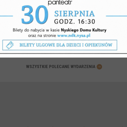
EWODNIKIEM
DAMI HABSBURGÓW
 rocznicę bitwy pod
czem
CER
Dom Kultury
WSZYSTKIE POLECANE WYDARZENIA